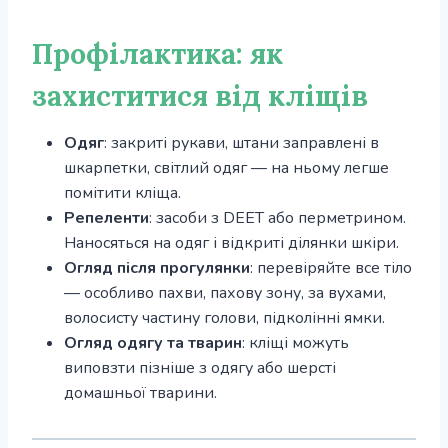
Профілактика: як
захиститися від кліщів
Одяг
: закриті рукави, штани заправлені в
шкарпетки, світлий одяг — на ньому легше
помітити кліща.
Репеленти
: засоби з DEET або перметрином.
Наносяться на одяг і відкриті ділянки шкіри.
Огляд після прогулянки
: перевіряйте все тіло
— особливо пахви, пахову зону, за вухами,
волосисту частину голови, підколінні ямки.
Огляд одягу та тварин
: кліщі можуть
виповзти пізніше з одягу або шерсті
домашньої тварини.