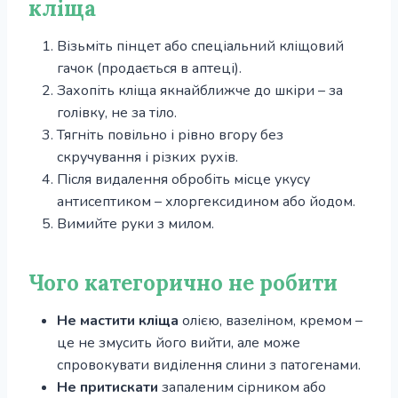
кліща
Візьміть пінцет або спеціальний кліщовий
гачок (продається в аптеці).
Захопіть кліща якнайближче до шкіри – за
голівку, не за тіло.
Тягніть повільно і рівно вгору без
скручування і різких рухів.
Після видалення обробіть місце укусу
антисептиком – хлоргексидином або йодом.
Вимийте руки з милом.
Чого категорично не робити
Не мастити кліща
олією, вазеліном, кремом –
це не змусить його вийти, але може
спровокувати виділення слини з патогенами.
Не притискати
запаленим сірником або