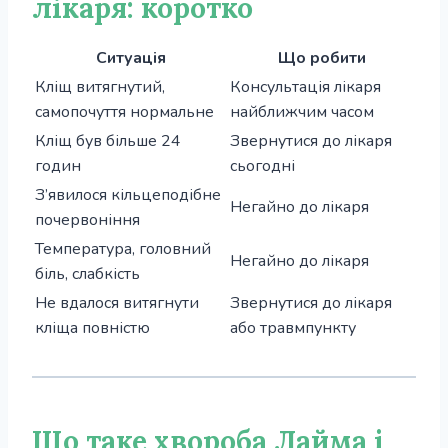
лікаря: коротко
Ситуація
Що робити
Кліщ витягнутий,
Консультація лікаря
самопочуття нормальне
найближчим часом
Кліщ був більше 24
Звернутися до лікаря
годин
сьогодні
З’явилося кільцеподібне
Негайно до лікаря
почервоніння
Температура, головний
Негайно до лікаря
біль, слабкість
Не вдалося витягнути
Звернутися до лікаря
кліща повністю
або травмпункту
Що таке хвороба Лайма і