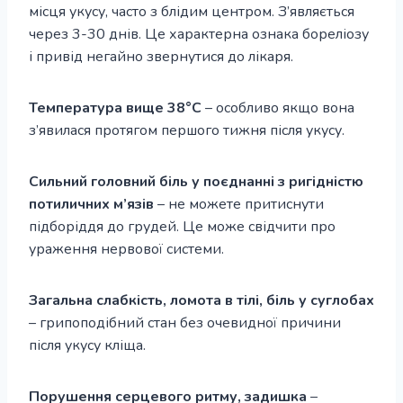
місця укусу, часто з блідим центром. З’являється
через 3-30 днів. Це характерна ознака бореліозу
і привід негайно звернутися до лікаря.
Температура вище 38°C
– особливо якщо вона
з’явилася протягом першого тижня після укусу.
Сильний головний біль у поєднанні з ригідністю
потиличних м’язів
– не можете притиснути
підборіддя до грудей. Це може свідчити про
ураження нервової системи.
Загальна слабкість, ломота в тілі, біль у суглобах
– грипоподібний стан без очевидної причини
після укусу кліща.
Порушення серцевого ритму, задишка
–