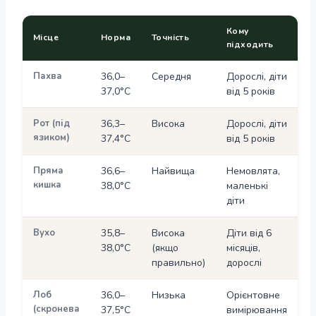
Кому
Місце
Норма
Точність
підходить
Пахва
36,0–
Середня
Дорослі, діти
37,0°С
від 5 років
Рот (під
36,3–
Висока
Дорослі, діти
язиком)
37,4°С
від 5 років
Пряма
36,6–
Найвища
Немовлята,
кишка
38,0°С
маленькі
діти
Вухо
35,8–
Висока
Діти від 6
38,0°С
(якщо
місяців,
правильно)
дорослі
Лоб
36,0–
Низька
Орієнтовне
(скронева
37,5°С
вимірювання