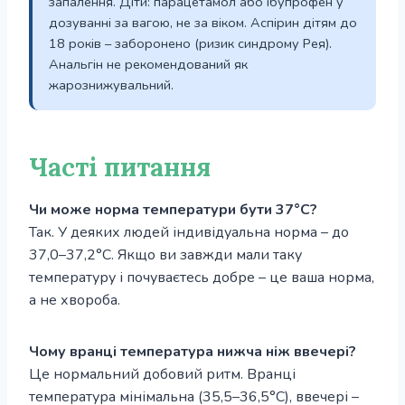
запалення. Діти: парацетамол або ібупрофен у
дозуванні за вагою, не за віком. Аспірин дітям до
18 років – заборонено (ризик синдрому Рея).
Анальгін не рекомендований як
жарознижувальний.
Часті питання
Чи може норма температури бути 37°С?
Так. У деяких людей індивідуальна норма – до
37,0–37,2°С. Якщо ви завжди мали таку
температуру і почуваєтесь добре – це ваша норма,
а не хвороба.
Чому вранці температура нижча ніж ввечері?
Це нормальний добовий ритм. Вранці
температура мінімальна (35,5–36,5°С), ввечері –