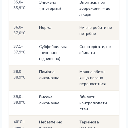
35,0–
Знижена
Зігрітись, при
35,9°С
(гіпотермія)
збереженні – до
лікаря
36,0–
Норма
Нічого робити не
37,0°С
потрібно
37,1–
Субфебрильна
Спостерігати, не
37,9°С
(незначно
збивати
підвищена)
38,0–
Помірна
Можна збити
38,9°С
лихоманка
якщо погано
переноситься
39,0–
Висока
Збивати,
39,9°С
лихоманка
контролювати
стан
40°С і
Небезпечно
Термінова
вище